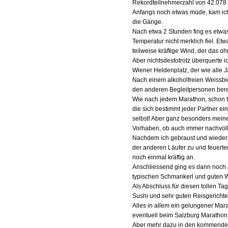
Rekordteilnehmerzahl von 42.078 
Anfangs noch etwas müde, kam ic
die Gänge.
Nach etwa 2 Stunden fing es etwas
Temperatur nicht merklich fiel. E
teilweise kräftige Wind, der das o
Aber nichtsdestotrotz überquerte 
Wiener Heldenplatz, der wie alle 
Nach einem alkoholfreien Weissbie
den anderen Begleitpersonen bere
Wie nach jedem Marathon, schon t
die sich bestimmt jeder Partner ei
selbst! Aber ganz besonders meine
Vorhaben, ob auch immer nachvollzi
Nachdem ich gebraust und wieder a
der anderen Läufer zu und feuerte
noch einmal kräftig an.
Anschliessend ging es dann noch au
typischen Schmankerl und guten W
Als Abschluss für diesen tollen T
Sushi und sehr guten Reisgerichte
Alles in allem ein gelungener Mar
eventuell beim Salzburg Marathon
Aber mehr dazu in den kommenden