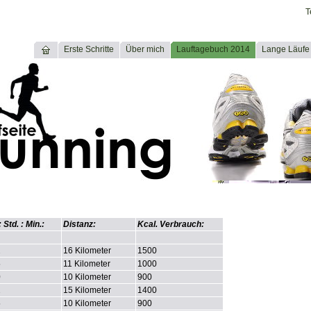
T
Erste Schritte
Über mich
Lauftagebuch 2014
Lange Läufe
: Std. : Min.:
Distanz:
Kcal. Verbrauch:
2
16 Kilometer
1500
5
11 Kilometer
1000
0
10 Kilometer
900
2
15 Kilometer
1400
5
10 Kilometer
900