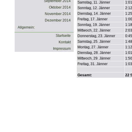
September 2014
Samstag, 11. Jänner
1:0
Oktober 2014
Sonntag, 12. Jänner
2:1
Dienstag, 14. Jänner
1:2
November 2014
Freitag, 17. Jänner
1:0
Dezember 2014
Sonntag, 19. Jänner
1:1
Allgemein:
Mittwoch, 22. Jänner
2:0
Startseite
Donnerstag, 23. Jänner
0:4
Samstag, 25. Jänner
1:4
Kontakt
Montag, 27. Jänner
1:1
Impressum
Dienstag, 28. Jänner
1:0
Mittwoch, 29. Jänner
1:5
Freitag, 31. Jänner
1:0
Gesamt:
22 S